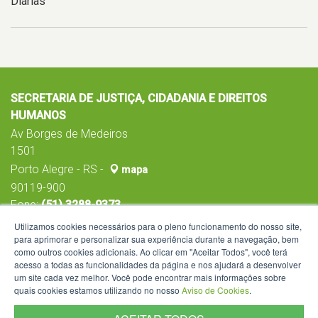
Diárias
SECRETARIA DE JUSTIÇA, CIDADANIA E DIREITOS
HUMANOS
Av Borges de Medeiros
1501
Porto Alegre - RS -
mapa
90119-900
Fone:
(51) 3288-9373
Utilizamos cookies necessários para o pleno funcionamento do nosso site,
para aprimorar e personalizar sua experiência durante a navegação, bem
como outros cookies adicionais. Ao clicar em "Aceitar Todos", você terá
acesso a todas as funcionalidades da página e nos ajudará a desenvolver
um site cada vez melhor. Você pode encontrar mais informações sobre
quais cookies estamos utilizando no nosso
Aviso de Cookies
.