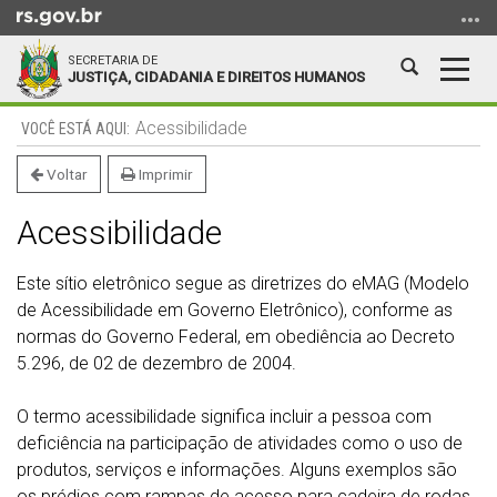
Ir
para
SECRETARIA DE
o
Abrir
Alter
JUSTIÇA, CIDADANIA E DIREITOS HUMANOS
conteúdo
a
a
Ir
Início
busca
nave
Acessibilidade
para
do
o
conteúdo
Voltar
Imprimir
menu
Acessibilidade
Ir
para
a
Este sítio eletrônico segue as diretrizes do eMAG (Modelo
busca
de Acessibilidade em Governo Eletrônico), conforme as
normas do Governo Federal, em obediência ao Decreto
5.296, de 02 de dezembro de 2004.
O termo acessibilidade significa incluir a pessoa com
deficiência na participação de atividades como o uso de
produtos, serviços e informações. Alguns exemplos são
os prédios com rampas de acesso para cadeira de rodas